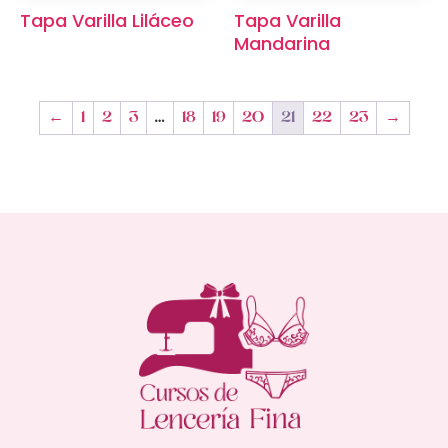
Tapa Varilla Liláceo
Tapa Varilla
Mandarina
←
1
2
3
…
18
19
20
21
22
23
→