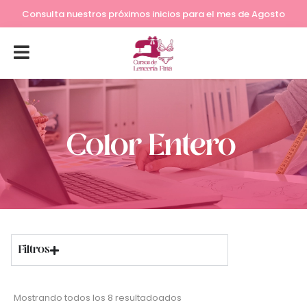
Lleva tu costura a otro nivel
Consulta nuestros próximos inicios para el mes de Agosto
Color Entero
Filtros
Mostrando todos los 8 resultadoados