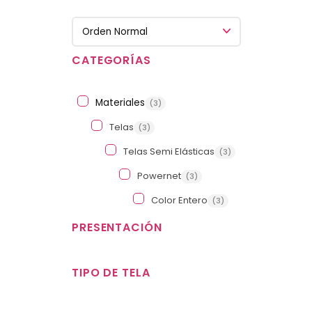
Sort Products
CATEGORÍAS
Materiales
(3)
Telas
(3)
Telas Semi Elásticas
(3)
Powernet
(3)
Color Entero
(3)
PRESENTACIÓN
Color Entero
TIPO DE TELA
(3)
Estampado
(0)