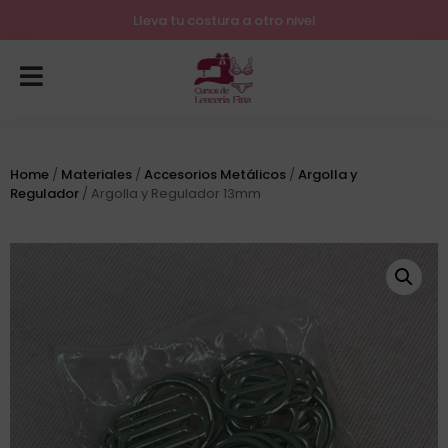
Lleva tu costura a otro nivel
Home
/
Materiales
/
Accesorios Metálicos
/
Argolla y
Regulador
/ Argolla y Regulador 13mm