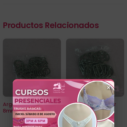
Productos Relacionados
×
Argolla Y Regulador
Argolla Y Regulador
8mm
16mm