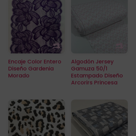
Encaje Color Entero
Algodón Jersey
Diseño Gardenia
Gamuza 50/1
Morado
Estampado Diseño
Arcorirs Princesa