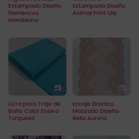
Estampado Diseño
Estampada Diseño
Flamencos
Animal Print Lila
Mandarina
Licra para Traje de
Encaje Elástico
Baño Color Entero
Matizado Diseño
Turquesa
Bella Aurora