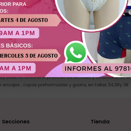
by Dolls, se enseña el proceso de armado y acabados de con
e encajes , copas prehormadas y guata, en tallas 34,36y 38
Secciones
Tienda