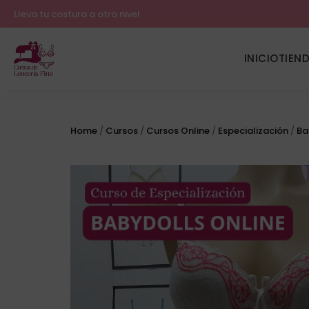
Lleva tu costura a otro nivel
INICIO
TIEN
Home
/
Cursos
/
Cursos Online
/
Especialización
/
Ba