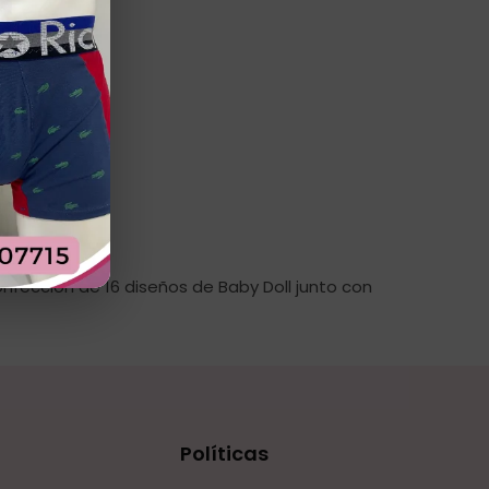
fección de 16 diseños de Baby Doll junto con
Políticas