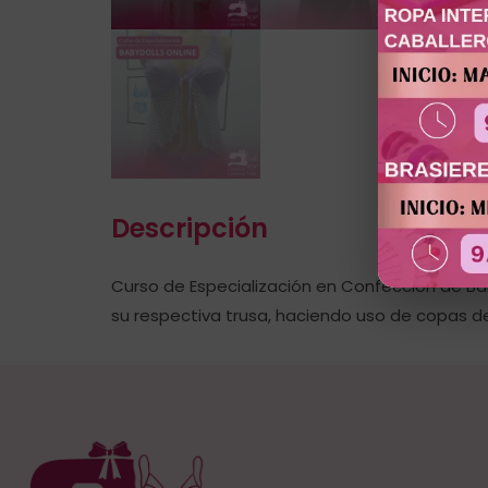
Descripción
Curso de Especialización en Confección de Ba
su respectiva trusa, haciendo uso de copas d