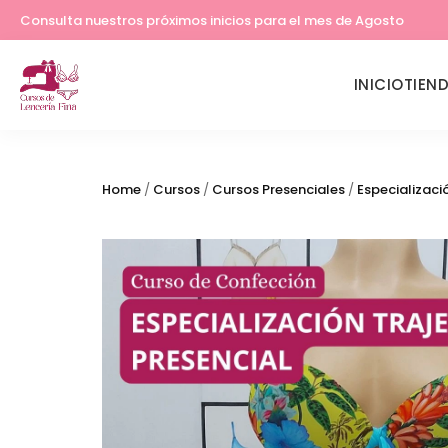
Lleva tu costura a otro nivel
Consulta nuestros próximos inicios para el mes de Agosto
INICIO
TIEN
Home
/
Cursos
/
Cursos Presenciales
/
Especializaci