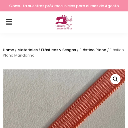
Lleva tu costura a otro nivel
Consulta nuestros próximos inicios para el mes de Agosto
Home
/
Materiales
/
Elásticos y Sesgos
/
Elástico Plano
/ Elástico
Plano Mandarina