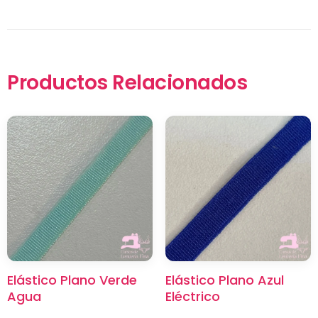
Productos Relacionados
×
Elástico Plano Verde
Elástico Plano Azul
Agua
Eléctrico