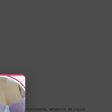
×
rnas, ajustes en brasieres, refuerzos de copas