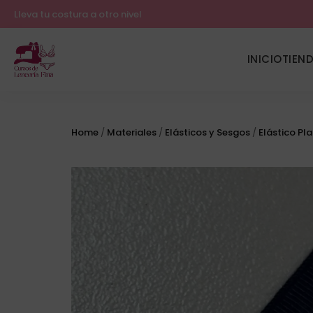
Lleva tu costura a otro nivel
INICIO
TIEN
Home
/
Materiales
/
Elásticos y Sesgos
/
Elástico Pl