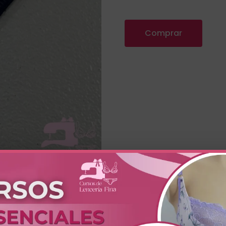
Comprar
de 6mm de ancho, delgada y versátil. Ideal para costuras inte