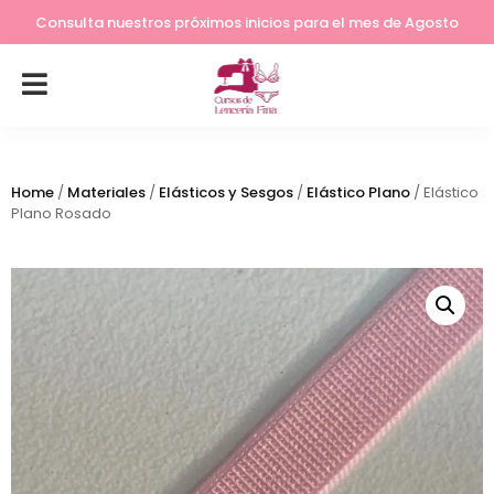
Lleva tu costura a otro nivel
Consulta nuestros próximos inicios para el mes de Agosto
Home
/
Materiales
/
Elásticos y Sesgos
/
Elástico Plano
/ Elástico
Plano Rosado