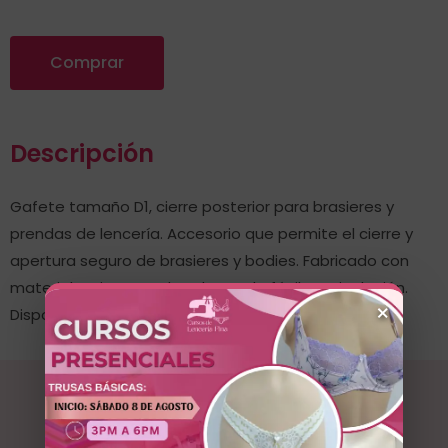
Comprar
Descripción
Gafete tamaño D1, cierre posterior para brasieres y
prendas de lencería. Accesorio que permite el cierre y
apertura seguro de brasieres y bodies. Fabricado con
material resistente, duradero y de fácil manipulación.
×
Disponible en múltiples filas de ajuste.