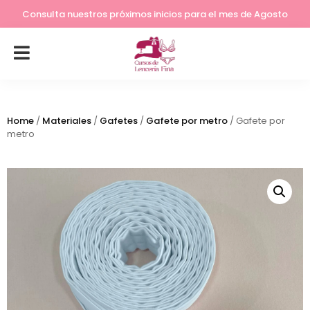
Consulta nuestros próximos inicios para el mes de Agosto
Home
/
Materiales
/
Gafetes
/
Gafete por metro
/ Gafete por
metro