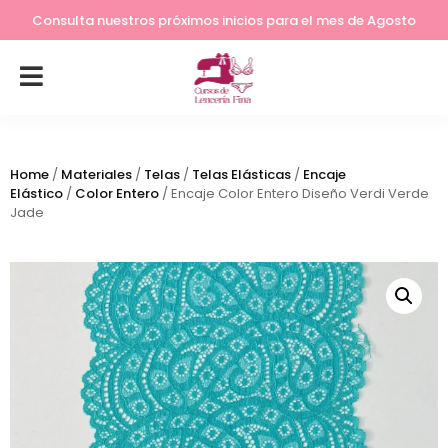
Lleva tu costura a otro nivel
Consulta nuestros próximos inicios para el mes de Agosto
Home
/
Materiales
/
Telas
/
Telas Elásticas
/
Encaje
Elástico
/
Color Entero
/ Encaje Color Entero Diseño Verdi Verde
Jade