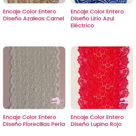
Encaje Color Entero
Encaje Color Entero
Diseño Azaleas Camel
Diseño Lirio Azul
Eléctrico
Encaje Color Entero
Encaje Color Entero
Diseño Florecillas Perla
Diseño Lupino Rojo