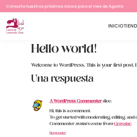
Consulta nuestros próximos inicios para el mes de Agosto
INICIO
TIEN
Hello world!
Welcome to WordPress. This is your first post. Edi
Una respuesta
A WordPress Commenter
dice:
Hi, this is a comment.
To get started with moderating, editing, and
Commenter avatars come from
Gravatar
.
Responder