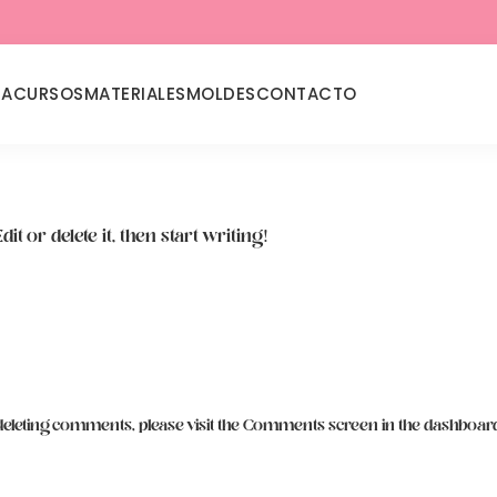
DA
CURSOS
MATERIALES
MOLDES
CONTACTO
t or delete it, then start writing!
 deleting comments, please visit the Comments screen in the dashboar