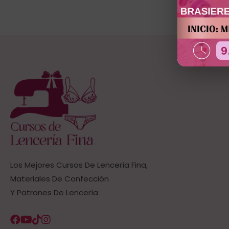
(1)
Brasieres Push Up
(0)
Ropa Interior de Caballeros
(0)
Ropa Interior Infantil
(0)
Tallas Plus
(0)
Trajes de Baño
(0)
Trusas de Dama
(0)
Los Mejores Cursos De Lencería Fina,
Materiales De Confección
Y Patrones De Lencería