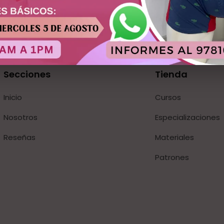
Secciones
Tienda
Inicio
Cursos
Nosotros
Especializaciones
Reseñas
Materiales
Patrones