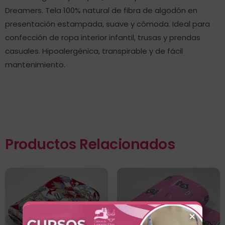
Dreamers. Tela 100% natural de fibra de algodón en
presentación estampada, suave y cómoda. Ideal para
confección de ropa interior infantil, trusas y prendas
casuales. Hipoalergénica, transpirable y de fácil
mantenimiento.
Productos Relacionados
×