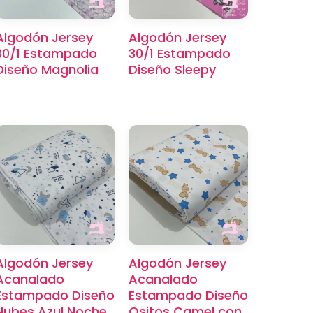
Algodón Jersey
Algodón Jersey
×
30/1 Estampado
30/1 Estampado
Diseño Magnolia
Diseño Sleepy
Algodón Jersey
Algodón Jersey
Acanalado
Acanalado
Estampado Diseño
Estampado Diseño
Nubes Azul Noche
Ositos Camel con