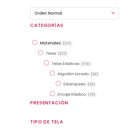
Sort Products
CATEGORÍAS
Materiales
(217)
Telas
(217)
Telas Elásticas
(174)
Algodón Licrado
(32)
Estampado
(32)
Encaje Elástico
(75)
PRESENTACIÓN
Color Entero
(42)
Matizado
(33)
Color Entero
TIPO DE TELA
(53)
Licra para Traje de Baño
(25)
Estampado