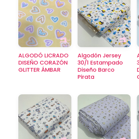
ALGODÓ LICRADO
Algodón Jersey
DISEÑO CORAZÓN
30/1 Estampado
GLITTER ÁMBAR
Diseño Barco
Pirata