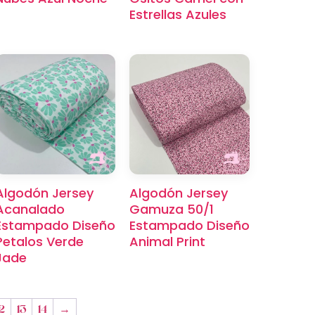
Estrellas Azules
Algodón Jersey
Algodón Jersey
Acanalado
Gamuza 50/1
Estampado Diseño
Estampado Diseño
Petalos Verde
Animal Print
Jade
2
13
14
→