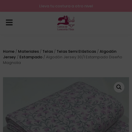
Lleva tu costura a otro nivel
Home
/
Materiales
/
Telas
/
Telas Semi Elásticas
/
Algodón
Jersey
/
Estampado
/ Algodón Jersey 30/1 Estampado Diseño
Magnolia