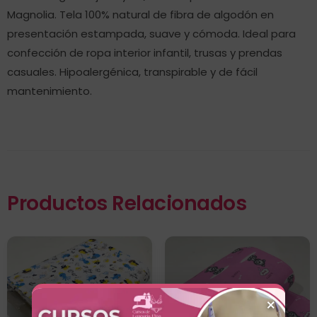
Magnolia. Tela 100% natural de fibra de algodón en
presentación estampada, suave y cómoda. Ideal para
confección de ropa interior infantil, trusas y prendas
casuales. Hipoalergénica, transpirable y de fácil
mantenimiento.
Productos Relacionados
×