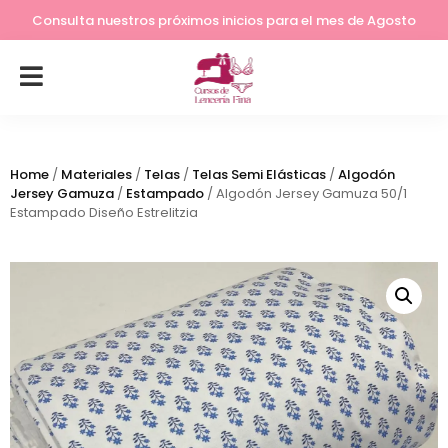
Lleva tu costura a otro nivel
Consulta nuestros próximos inicios para el mes de Agosto
Home
/
Materiales
/
Telas
/
Telas Semi Elásticas
/
Algodón
Jersey Gamuza
/
Estampado
/ Algodón Jersey Gamuza 50/1
Estampado Diseño Estrelitzia