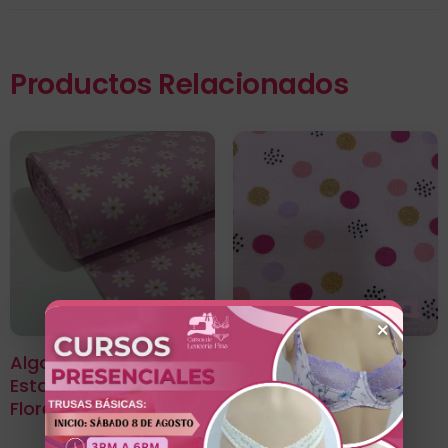
Productos Relacionados
×
Algodon Licrado
ALGODÓN LICRADO
Estampado Diseño
DISEÑO LUNARES
Flores Blancas
ROSADO