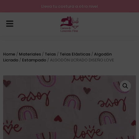
Lleva tu costura a otro nivel
Home
/
Materiales
/
Telas
/
Telas Elásticas
/
Algodón
Licrado
/
Estampado
/ ALGODÓN LICRADO DISEÑO LOVE