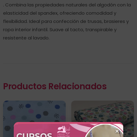
. Combina las propiedades naturales del algodón con la
elasticidad del spandex, ofreciendo comodidad y
flexibilidad. Ideal para confección de trusas, brasieres y
ropa interior infantil. Suave al tacto, transpirable y
resistente al lavado.
Productos Relacionados
×