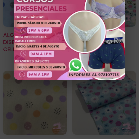
ALGODÓN LICRADO
Algodon Licrado
DISEÑO LUNARES
Estampado Diseño
CELESTE
Emoji Bondi