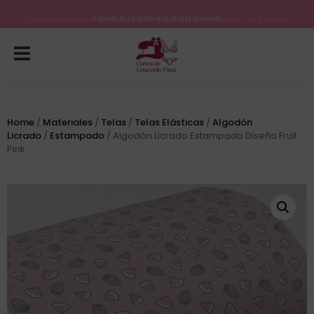
Lleva tu costura a otro nivel
Consulta nuestros próximos inicios para el mes de Agosto
Home
/
Materiales
/
Telas
/
Telas Elásticas
/
Algodón
Licrado
/
Estampado
/ Algodón Licrado Estampado Diseño Fruit
Pink