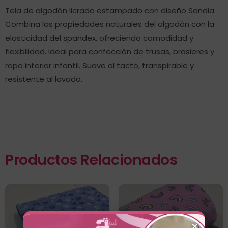
Tela de algodón licrado estampado con diseño Sandia.
Combina las propiedades naturales del algodón con la
elasticidad del spandex, ofreciendo comodidad y
flexibilidad. Ideal para confección de trusas, brasieres y
ropa interior infantil. Suave al tacto, transpirable y
resistente al lavado.
Productos Relacionados
×