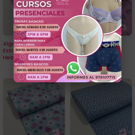
Algodon Licrado
Algodón Licrado
Estampado Diseño
Estampado Diseño
Heart
Arcoíris Pink