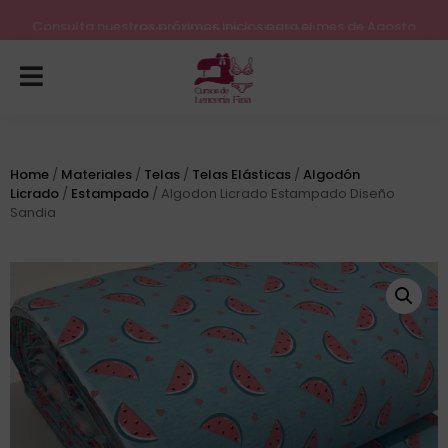
Lleva tu costura a otro nivel
Consulta nuestros próximos inicios para el mes de Agosto
Home
/
Materiales
/
Telas
/
Telas Elásticas
/
Algodón
Licrado
/
Estampado
/ Algodon Licrado Estampado Diseño
Sandia