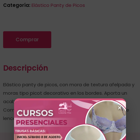
Categoría:
Elástico Panty de Picos
Comprar
Descripción
Elástico panty de picos, con mora de textura afelpada y
moras tipo picot decorativo en los bordes. Aporta un
acabado femenino y elegante a trusas y panties.
×
Combina funcionalidad con estética para prendas de
lencería con detalle especial.