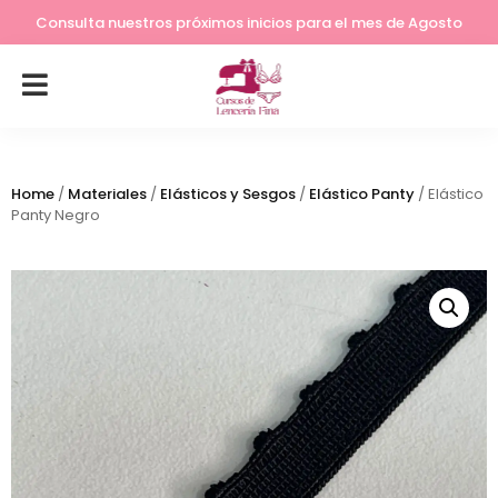
Lleva tu costura a otro nivel
Consulta nuestros próximos inicios para el mes de Agosto
Home
/
Materiales
/
Elásticos y Sesgos
/
Elástico Panty
/ Elástico
Panty Negro