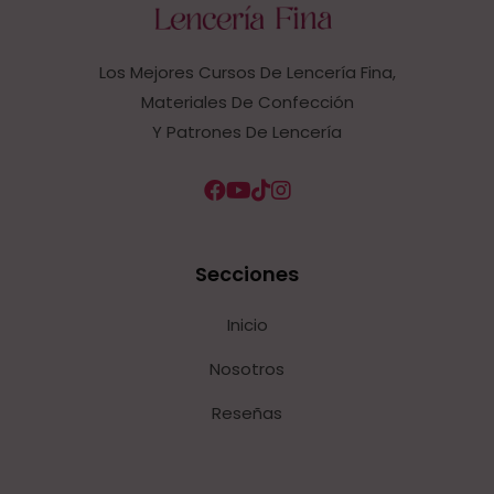
Los Mejores Cursos De Lencería Fina,
Materiales De Confección
Y Patrones De Lencería
Secciones
Inicio
Nosotros
Reseñas