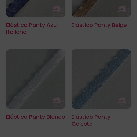
Elástico Panty Azul
Elástico Panty Beige
Italiano
Elástico Panty Blanco
Elástico Panty
Celeste