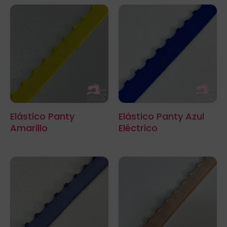
Elástico Panty
Elástico Panty Azul
Amarillo
Eléctrico