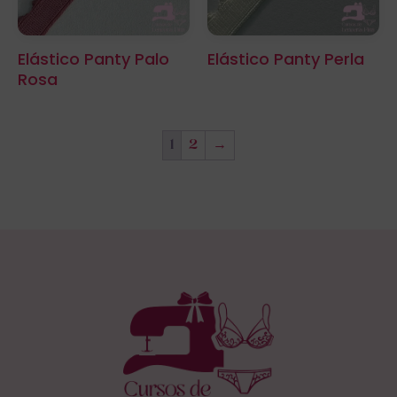
Elástico Panty Palo
Elástico Panty Perla
Rosa
1
2
→