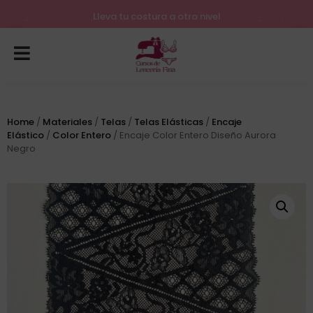
Lleva tu costura a otro nivel
Consulta nuestros próximos inicios para el mes de Agosto
Home
/
Materiales
/
Telas
/
Telas Elásticas
/
Encaje
Elástico
/
Color Entero
/ Encaje Color Entero Diseño Aurora
Negro