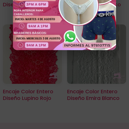
Diseño Aurora Rojo
Diseño Clavel Blanco
Encaje Color Entero
Encaje Color Entero
Diseño Lupino Rojo
Diseño Emira Blanco