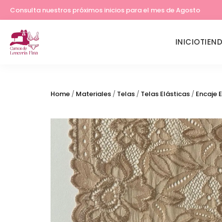
Lleva tu costura a otro nivel
Consulta nuestros próximos inicios para el mes de Agosto
INICIO
TIEN
Home
/
Materiales
/
Telas
/
Telas Elásticas
/
Encaje E