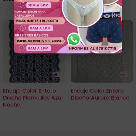
Encaje Color Entero
Encaje Color Entero
Diseño Florecillas Azul
Diseño Aurora Blanco
Noche