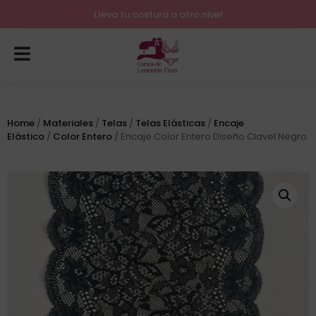
Lleva tu costura a otro nivel
Home
/
Materiales
/
Telas
/
Telas Elásticas
/
Encaje
Elástico
/
Color Entero
/ Encaje Color Entero Diseño Clavel Negro