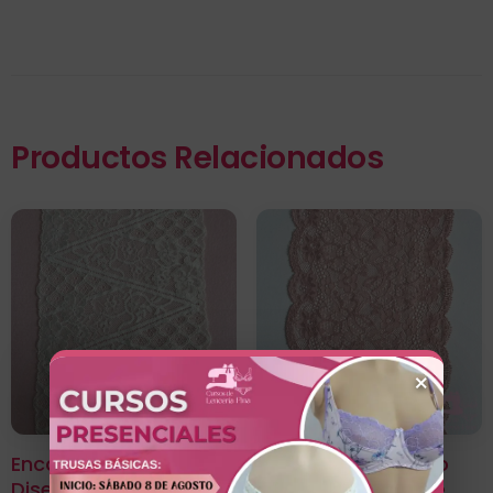
Productos Relacionados
×
Encaje Color Entero
Encaje Color Entero
Diseño Aurora Perla
Diseño Clavel Nude