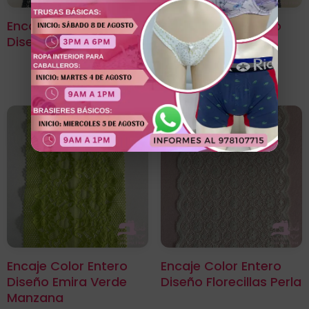
Encaje Color Entero
Encaje Color Entero
Diseño Clavel Negro
Diseño Clavel Azul
Noche
Encaje Color Entero
Encaje Color Entero
Diseño Emira Verde
Diseño Florecillas Perla
Manzana