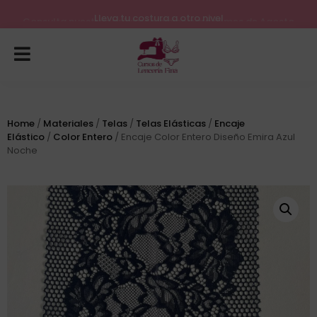
Lleva tu costura a otro nivel
Consulta nuestros próximos inicios para el mes de Agosto
Home
/
Materiales
/
Telas
/
Telas Elásticas
/
Encaje
Elástico
/
Color Entero
/ Encaje Color Entero Diseño Emira Azul
Noche