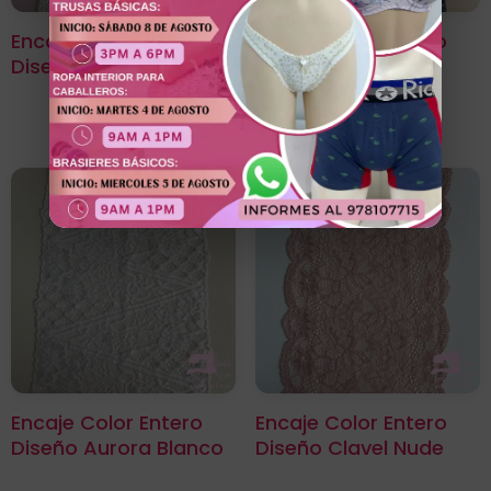
Encaje Color Entero
Encaje Color Entero
Diseño Clavel Blanco
Diseño Clavel Azul
Noche
Encaje Color Entero
Encaje Color Entero
Diseño Aurora Blanco
Diseño Clavel Nude