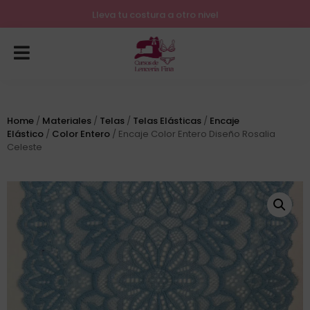
Lleva tu costura a otro nivel
Home
/
Materiales
/
Telas
/
Telas Elásticas
/
Encaje
Elástico
/
Color Entero
/ Encaje Color Entero Diseño Rosalia
Celeste