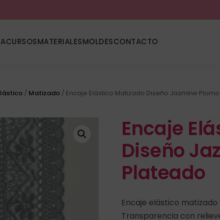
DA
CURSOS
MATERIALES
MOLDES
CONTACTO
lástico
/
Matizado
/ Encaje Elástico Matizado Diseño Jazmine Plomo
Encaje Elá
Diseño Ja
Plateado
Encaje elástico matizado
Transparencia con relieve