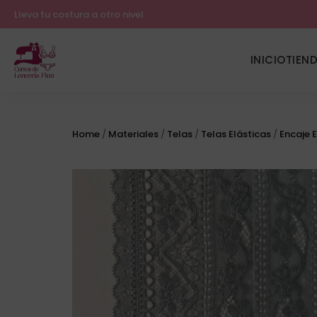
Lleva tu costura a otro nivel
INICIO
TIEN
Home
/
Materiales
/
Telas
/
Telas Elásticas
/
Encaje E