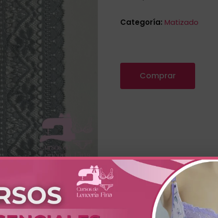
Categoría:
Matizado
Comprar
Plomo con Plateado. Tela de encaje con textura suave que 