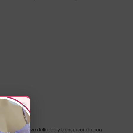
×
presenta relieve delicado y transparencia con