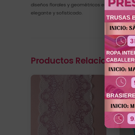
diseños florales y geométricos en combinación
elegante y sofisticado.
Productos Relacionados