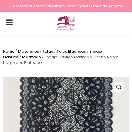
Lleva tu costura a otro nivel
Consulta nuestros próximos inicios para el mes de Agosto
Home
/
Materiales
/
Telas
/
Telas Elásticas
/
Encaje
Elástico
/
Matizado
/ Encaje Elástico Matizado Diseño Naomi
Negro con Plateado