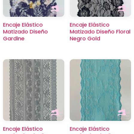
Encaje Elástico
Encaje Elástico
Matizado Diseño
Matizado Diseño Floral
Gardine
Negro Gold
Encaje Elástico
Encaje Elástico