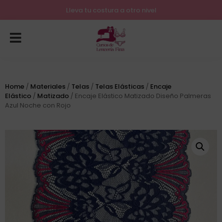
Lleva tu costura a otro nivel
Home
/
Materiales
/
Telas
/
Telas Elásticas
/
Encaje
Elástico
/
Matizado
/ Encaje Elástico Matizado Diseño Palmeras
Azul Noche con Rojo