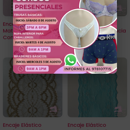
Encaje Elástico
Encaje Elástico
Matizado Diseño Perla
Matizado Diseño Lucia
Con Dorado
Blanco Con Negro
Encaje Elástico
Encaje Elástico