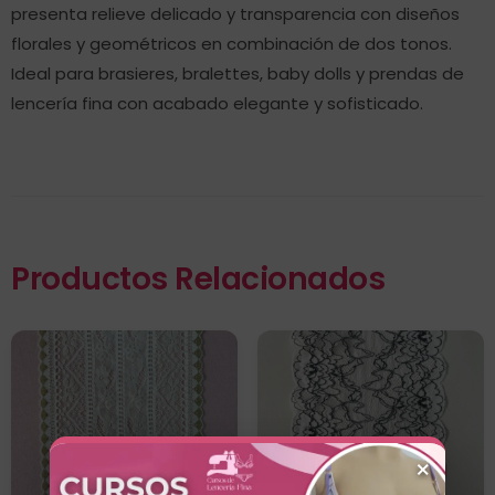
presenta relieve delicado y transparencia con diseños
florales y geométricos en combinación de dos tonos.
Ideal para brasieres, bralettes, baby dolls y prendas de
lencería fina con acabado elegante y sofisticado.
Productos Relacionados
×