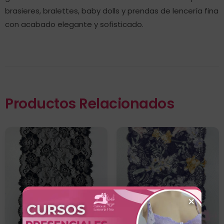
brasieres, bralettes, baby dolls y prendas de lencería fina
con acabado elegante y sofisticado.
Productos Relacionados
×