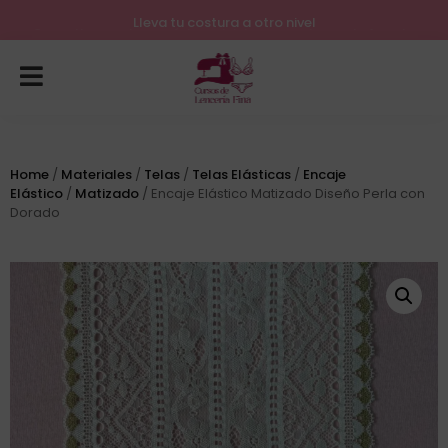
Lleva tu costura a otro nivel
Home
/
Materiales
/
Telas
/
Telas Elásticas
/
Encaje
Elástico
/
Matizado
/ Encaje Elástico Matizado Diseño Perla con
Dorado