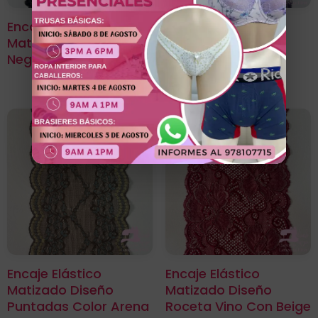
Encaje Elástico
Encaje Elástico
Matizado Diseño Floral
Matizado Diseño
Negro Gold
Gardine
Encaje Elástico
Encaje Elástico
Matizado Diseño
Matizado Diseño
Puntadas Color Arena
Roceta Vino Con Beige