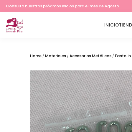
Consulta nuestros próximos inicios para el mes de Agosto
Lleva tu costura a otro nivel
INICIO
TIEN
Home
/
Materiales
/
Accesorios Metálicos
/
Fantolin