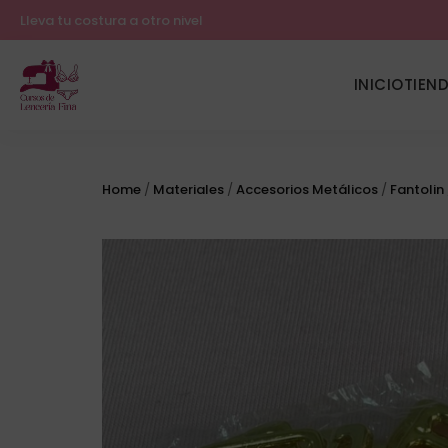
Lleva tu costura a otro nivel
INICIO
TIEN
Home
/
Materiales
/
Accesorios Metálicos
/
Fantolin