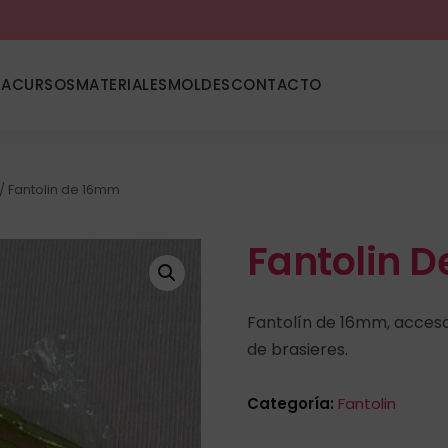
DA
CURSOS
MATERIALES
MOLDES
CONTACTO
/ Fantolin de 16mm
Fantolin 
Fantolín de 16mm, acceso
de brasieres.
Categoría:
Fantolin