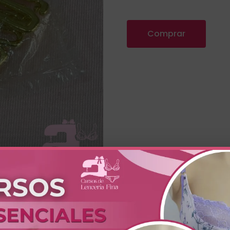
Comprar
vo y funcional para lencería. Se coloca en la unión central