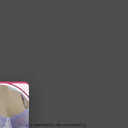
×
 del brasier como elemento de conexión y