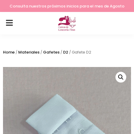
Lleva tu costura a otro nivel
Consulta nuestros próximos inicios para el mes de Agosto
Home
/
Materiales
/
Gafetes
/
D2
/ Gafete D2