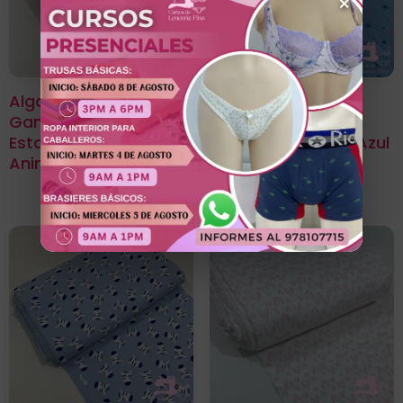
×
Algodón Jersey
Algodón Jersey
Gamuza 50/1
Gamuza 50/1
Estampado Diseño
Estampado Stars Azul
Animal Print