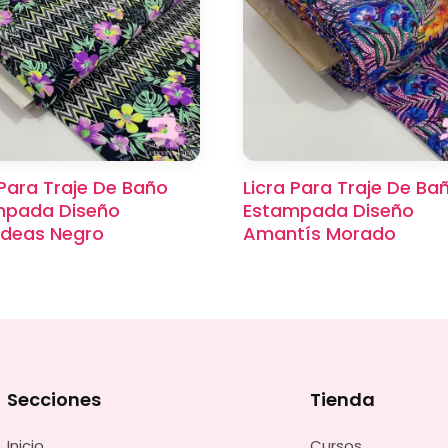
 Para Traje De Baño
Licra Para Traje De Ba
mpada Diseño
Estampada Diseño
ídeas Negro
Amantís Morado
Secciones
Tienda
Inicio
Cursos