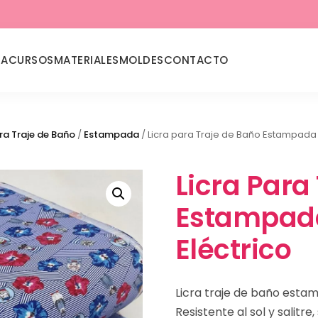
DA
CURSOS
MATERIALES
MOLDES
CONTACTO
ra Traje de Baño
/
Estampada
/ Licra para Traje de Baño Estampada 
Licra Para
Estampada
Eléctrico
Licra traje de baño estam
Resistente al sol y salitre