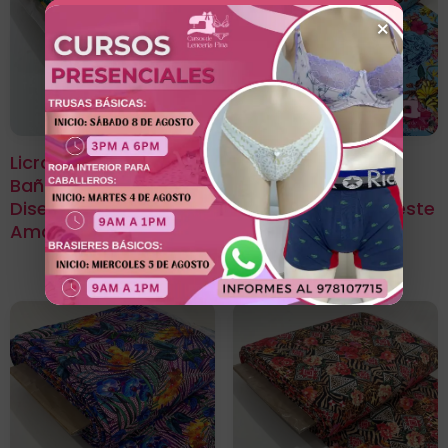
×
Licra Para Traje De
Licra Para Traje De
Baño Estampada
Baño Estampada
Diseño Frutifrut
Diseño Amelia Celeste
Amarillo