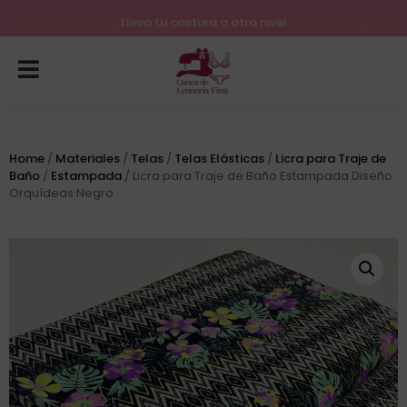
Lleva tu costura a otro nivel
Consulta nuestros próximos inicios para el mes de Agosto
Home
/
Materiales
/
Telas
/
Telas Elásticas
/
Licra para Traje de
Baño
/
Estampada
/ Licra para Traje de Baño Estampada Diseño
Orquídeas Negro