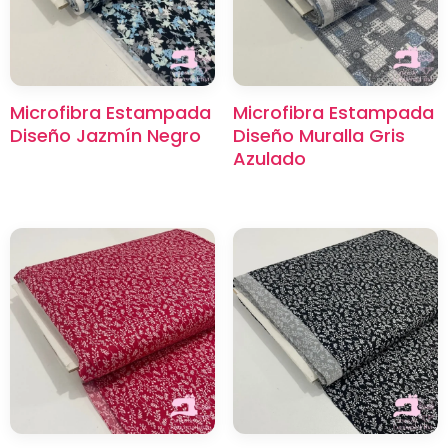
Microfibra Estampada
Microfibra Estampada
Diseño Jazmín Negro
Diseño Muralla Gris
Azulado