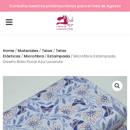
Lleva tu costura a otro nivel
Consulta nuestros próximos inicios para el mes de Agosto
Home
/
Materiales
/
Telas
/
Telas
Elásticas
/
Microfibra
/
Estampada
/ Microfibra Estampada
Diseño Brillo Floral Azul Lavanda