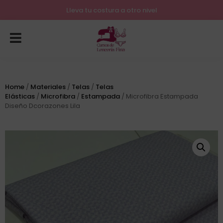
Lleva tu costura a otro nivel
Home
/
Materiales
/
Telas
/
Telas
Elásticas
/
Microfibra
/
Estampada
/ Microfibra Estampada
Diseño Dcorazones Lila