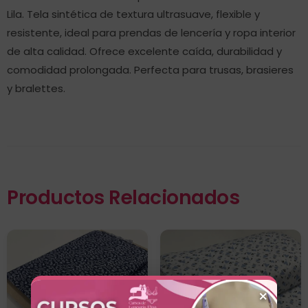
Lila. Tela sintética de textura ultrasuave, flexible y
resistente, ideal para prendas de lencería y ropa interior
de alta calidad. Ofrece excelente caída, durabilidad y
comodidad prolongada. Perfecta para trusas, brasieres
y bralettes.
Productos Relacionados
×