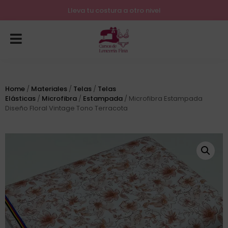
Lleva tu costura a otro nivel
Home
/
Materiales
/
Telas
/
Telas
Elásticas
/
Microfibra
/
Estampada
/ Microfibra Estampada
Diseño Floral Vintage Tono Terracota