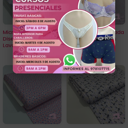
Microfibra Estampada
Microfibra Estampada
Diseño Brillo Floral Azul
Diseño Dcorazones
Lavanda
Rosado