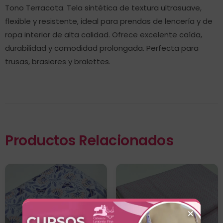
Tono Terracota. Tela sintética de textura ultrasuave,
flexible y resistente, ideal para prendas de lencería y de
ropa interior de alta calidad. Ofrece excelente caída,
durabilidad y comodidad prolongada. Perfecta para
trusas, brasieres y bralettes.
Productos Relacionados
×