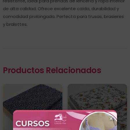
resistente, ideal para prendas de lencería y ropa interior
de alta calidad. Ofrece excelente caída, durabilidad y
comodidad prolongada. Perfecta para trusas, brasieres
y bralettes.
Productos Relacionados
×