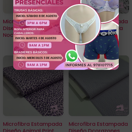
Microfibra Estampada
Microfibra Estampada
Diseño Laurel Azul
Diseño Narciso Perla
Noche
Con Amarillo
Microfibra Estampada
Microfibra Estampada
Diseño Animal Print
Diseño Dcorazones