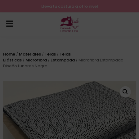
Lleva tu costura a otro nivel
Home
/
Materiales
/
Telas
/
Telas
Elásticas
/
Microfibra
/
Estampada
/ Microfibra Estampada
Diseño Lunares Negro