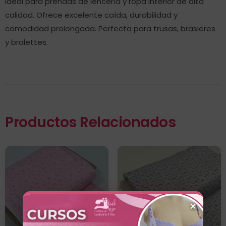
ideal para prendas de lencería y ropa interior de alta
calidad. Ofrece excelente caída, durabilidad y
comodidad prolongada. Perfecta para trusas, brasieres
y bralettes.
Productos Relacionados
×