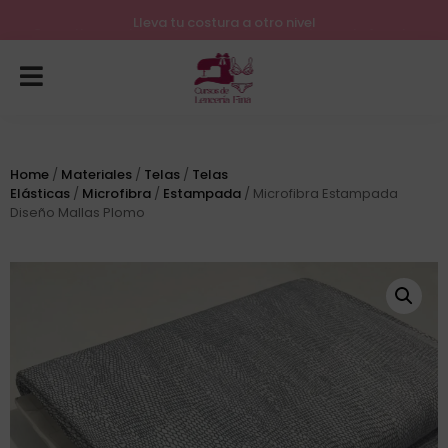
Lleva tu costura a otro nivel
Home
/
Materiales
/
Telas
/
Telas
Elásticas
/
Microfibra
/
Estampada
/ Microfibra Estampada
Diseño Mallas Plomo