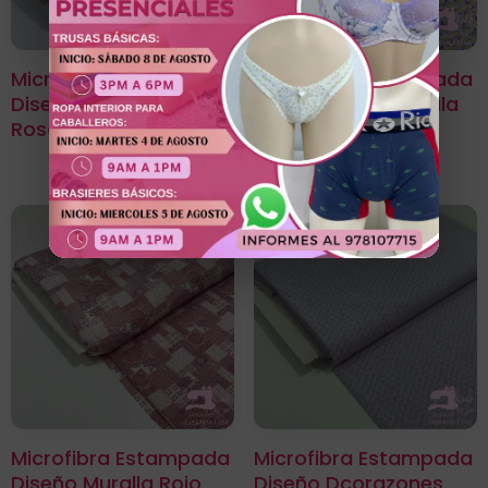
Microfibra Estampada
Microfibra Estampada
Diseño Royal Florales
Diseño Margarita Lila
Rosado
Microfibra Estampada
Microfibra Estampada
Diseño Muralla Rojo
Diseño Dcorazones