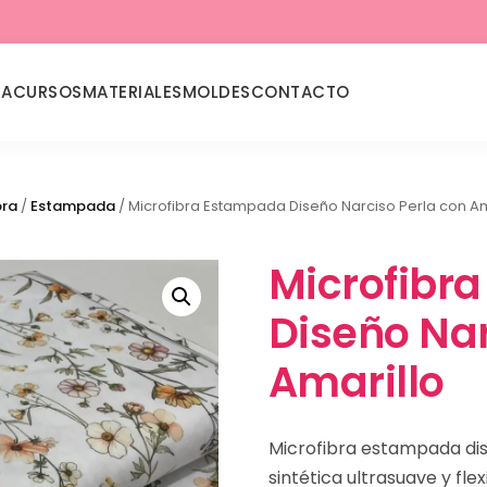
DA
CURSOS
MATERIALES
MOLDES
CONTACTO
bra
/
Estampada
/ Microfibra Estampada Diseño Narciso Perla con Am
Microfibr
Diseño Nar
Amarillo
Microfibra estampada dis
sintética ultrasuave y fle