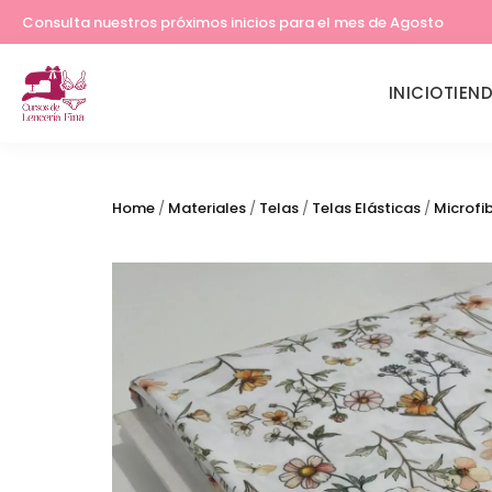
Lleva tu costura a otro nivel
Consulta nuestros próximos inicios para el mes de Agosto
INICIO
TIEN
Home
/
Materiales
/
Telas
/
Telas Elásticas
/
Microfi