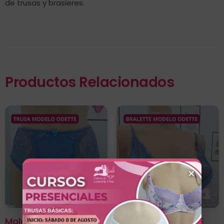
de trusas y brasieres.
Productos Relacionados
×
Molde De Trusa
MOLDE DE BRALETTE