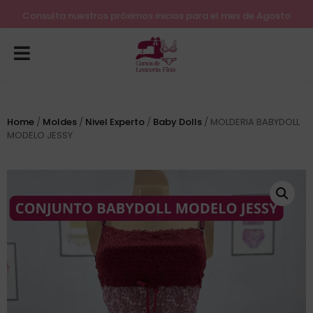
Lleva tu costura a otro nivel
Consulta nuestros próximos inicios para el mes de Agosto
Home
/
Moldes
/
Nivel Experto
/
Baby Dolls
/ MOLDERIA BABYDOLL
MODELO JESSY