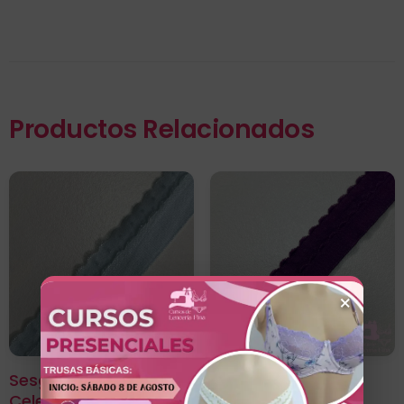
Productos Relacionados
×
Sesgo Doble Mora
Sesgo Doble Mora
Celeste
Morado