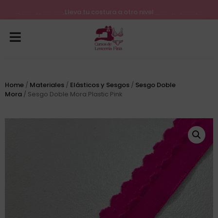
Lleva tu costura a otro nivel
Consulta nuestros próximos inicios para el mes de Agosto
Home
/
Materiales
/
Elásticos y Sesgos
/
Sesgo Doble
Mora
/ Sesgo Doble Mora Plastic Pink