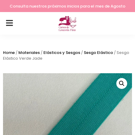
Lleva tu costura a otro nivel
Consulta nuestros próximos inicios para el mes de Agosto
Home
/
Materiales
/
Elásticos y Sesgos
/
Sesgo Elástico
/ Sesgo
Elástico Verde Jade