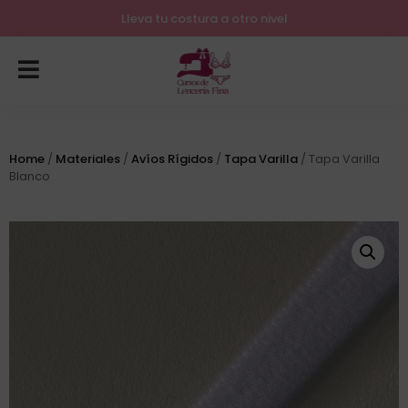
Lleva tu costura a otro nivel
Home
/
Materiales
/
Avíos Rígidos
/
Tapa Varilla
/ Tapa Varilla
Blanco